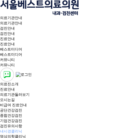
의료기관안내
의료기관안내
검진안내
검진안내
진료안내
진료안내
베스트미디어
베스트미디어
커뮤니티
커뮤니티
의료진소개
진료안내
의료기관둘러보기
오시는길
비급여 진료안내
공단건강검진
종합건강검진
기업건강검진
검진유의사항
내시경클리닉
영상의학클리닉