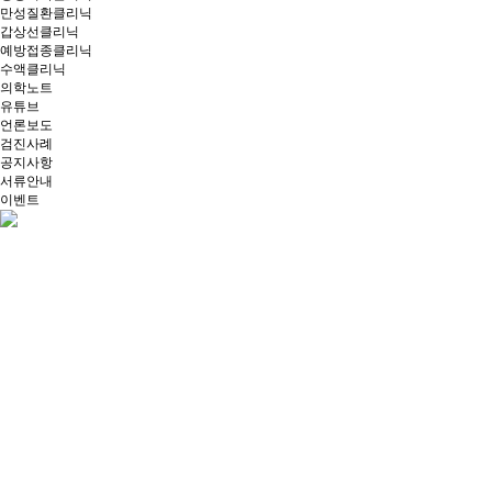
만성질환클리닉
갑상선클리닉
예방접종클리닉
수액클리닉
의학노트
유튜브
언론보도
검진사례
공지사항
서류안내
이벤트